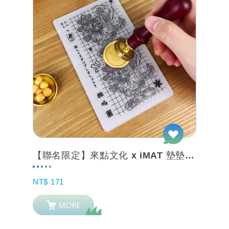
【聯名限定】來點文化 x iMAT 墊墊 矽膠印章墊 封蠟章 附吸附片
NT$ 171