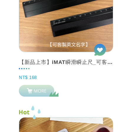
【新品上市】iMAT瞬滑瞬止尺_可客製英文名_15cm黯黑 切割/畫線/撕紙/寫...
NT$ 168