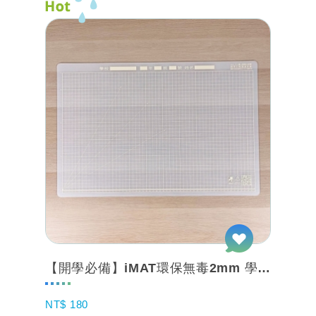
【開學必備】iMAT環保無毒2mm 學生專用桌墊 霧透白 網格
NT$ 180