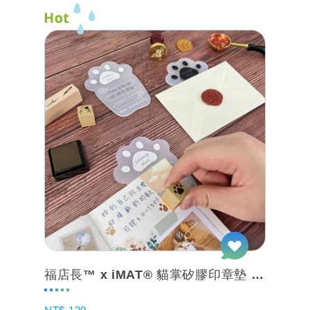
福店長™ x iMAT® 貓掌矽膠印章墊 (高溫封蠟章也適用)