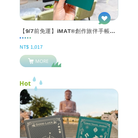
【9/7前免運】iMAT®創作旅伴手帳本™套組_文創風新色+瞬滑瞬止尺
NT$ 1,017