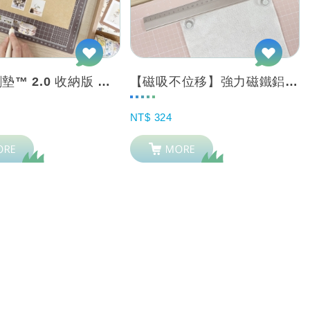
翻轉切割墊™ 2.0 收納版 夾持專利 摺疊/美型/工作墊 A2/A3套組
【磁吸不位移】強力磁鐵鋁尺 高質感 切割固定輔助 紙/布/皮革
NT$ 324