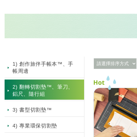
1) 創作旅伴手帳本™、手
帳周邊
2) 翻轉切割墊™、筆刀、
鋁尺、隨行組
3) 書型切割墊™
4) 專業環保切割墊