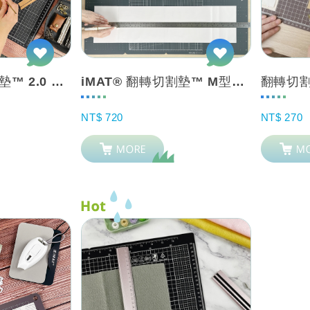
iMAT® 翻轉切割墊™ 2.0 吸磁版 搭配強磁 摺疊/專業/工作墊 套組
iMAT® 翻轉切割墊™ M型_加厚新升級 雙面切割
NT$ 720
NT$ 270