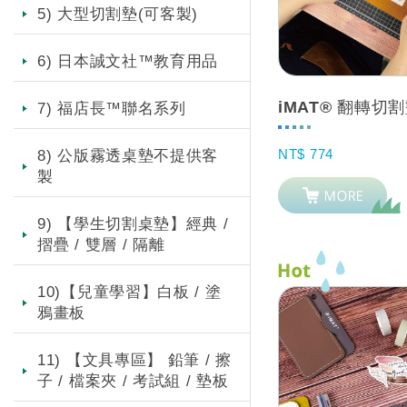
5) 大型切割墊(可客製)
6) 日本誠文社™教育用品
7) 福店長™聯名系列
NT$ 774
8) 公版霧透桌墊不提供客
製
9) 【學生切割桌墊】經典 /
摺疊 / 雙層 / 隔離
10)【兒童學習】白板 / 塗
鴉畫板
11) 【文具專區】 鉛筆 / 擦
子 / 檔案夾 / 考試組 / 墊板