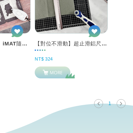
New【便利切割】iMAT隨行迷你切割組+美工刀 手帳製作/紙膠帶
【對位不滑動】超止滑鋁尺 高質感 切割輔助 紙/布料/皮革
NT$ 324
1